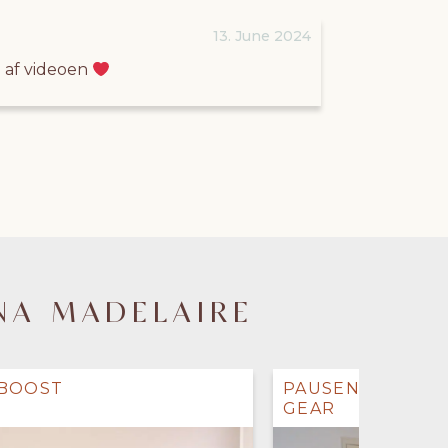
13. June 2024
e af videoen
NA MADELAIRE
BOOST
PAUSEN DER FÅR 
GEAR