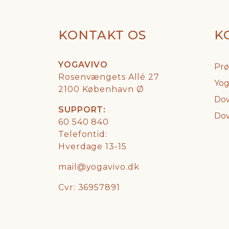
KONTAKT OS
K
YOGAVIVO
Prø
Rosenvængets Allé 27
Yog
2100 København Ø
Dow
SUPPORT:
Dow
60 540 840
Telefontid:
Hverdage 13-15
mail@yogavivo.dk
Cvr: 36957891