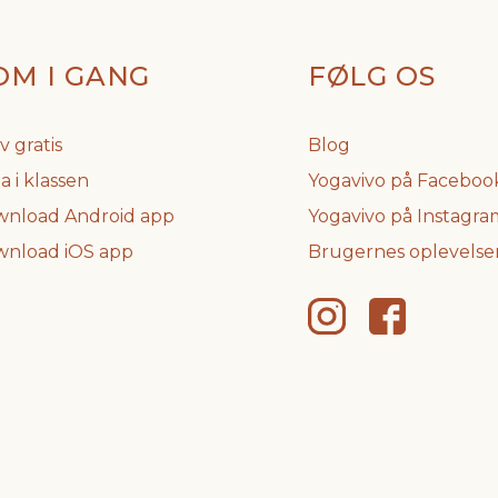
OM I GANG
FØLG OS
v gratis
Blog
a i klassen
Yogavivo på Faceboo
nload Android app
Yogavivo på Instagra
nload iOS app
Brugernes oplevelse