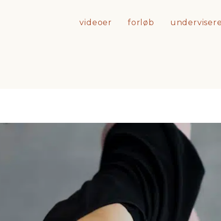
videoer
forløb
underviser