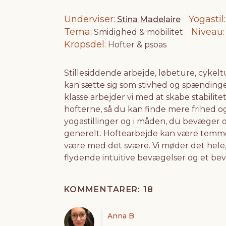
Underviser
Yogastil
Stina Madelaire
Tema
Niveau
Smidighed & mobilitet
Kropsdel
Hofter & psoas
Stillesiddende arbejde, løbeture, cykeltu
kan sætte sig som stivhed og spændinger
klasse arbejder vi med at skabe stabilitet
hofterne, så du kan finde mere frihed og
yogastillinger og i måden, du bevæger
generelt. Hoftearbejde kan være temmel
være med det svære. Vi møder det hele, 
flydende intuitive bevægelser og et be
KOMMENTARER: 18
Anna B