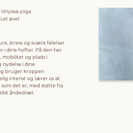
Vinyasa yoga
Let øvet
re, stress og svære følelser
 i dine hofter. På den her
, mobilitet og plads i
 nydelse i dine
 og bruger kroppen
ig intenst og lærer os at
som det er, med støtte fra
vidst åndedræt.