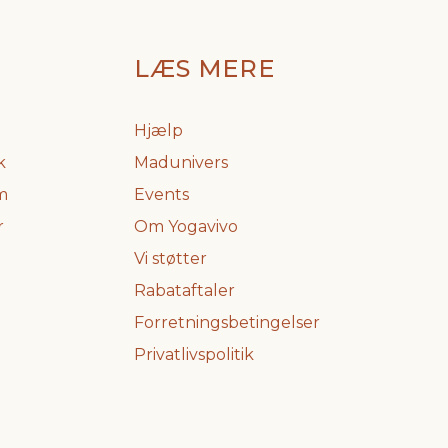
LÆS MERE
Hjælp
k
Madunivers
m
Events
r
Om Yogavivo
Vi støtter
Rabataftaler
Forretningsbetingelser
Privatlivspolitik