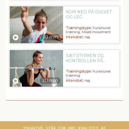
KOM NED PÅ GULVET
OG LEG
Træningstype:
Funktionel
træning, Mixed movement
Intensitet:
Høj
SÆT STYRKEN OG
KONTROLLEN PÅ
PRØVE
Træningstype:
Funktionel
træning
Intensitet:
Høj
YOGAVIVO STÅR FOR HØJ KVALITET AF