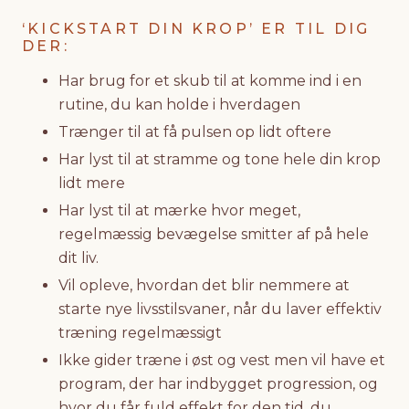
‘KICKSTART DIN KROP’ ER TIL DIG
DER:
Har brug for et skub til at komme ind i en
rutine, du kan holde i hverdagen
Trænger til at få pulsen op lidt oftere
Har lyst til at stramme og tone hele din krop
lidt mere
Har lyst til at mærke hvor meget,
regelmæssig bevægelse smitter af på hele
dit liv.
Vil opleve, hvordan det blir nemmere at
starte nye livsstilsvaner, når du laver effektiv
træning regelmæssigt
Ikke gider træne i øst og vest men vil have et
program, der har indbygget progression, og
hvor du får fuld effekt for den tid, du