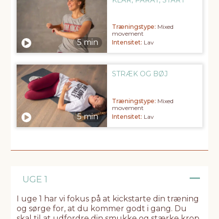
Træningstype:
Mixed
movement
Intensitet:
Lav
STRÆK OG BØJ
Træningstype:
Mixed
movement
Intensitet:
Lav
UGE 1
I uge 1 har vi fokus på at kickstarte din træning
og sørge for, at du kommer godt i gang. Du
skal til at udfordre din smukke og stærke krop