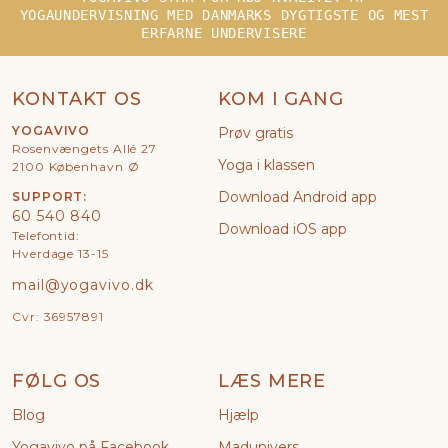
YOGAUNDERVISNING MED DANMARKS DYGTIGSTE OG MEST
ERFARNE UNDERVISERE
KONTAKT OS
KOM I GANG
YOGAVIVO
Prøv gratis
Rosenvængets Allé 27
Yoga i klassen
2100 København Ø
Download Android app
SUPPORT:
60 540 840
Download iOS app
Telefontid:
Hverdage 13-15
mail@yogavivo.dk
Cvr: 36957891
FØLG OS
LÆS MERE
Blog
Hjælp
Yogavivo på Facebook
Madunivers