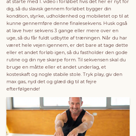
at starte med 1. video i forløbet hvis det her er nyt for
dig, så du slavisk gennem forløbet bygger din
kondition, styrke, udholdenhed og mobilietet op til at
kunne gennemføre denne finalesekvens. Husk også
at lave hver sekvens 3 gange eller mere over en
uge, så du får fuldt udbytte af træningen. Når du har
været hele vejen igennem, er det bare at tage dette
eller et andet forløb igen, så du fastholder den gode
rutine og din nye skarpe form. Til sekvensen skal du
bruge en måtte eller et andet underlag, et
kosteskaft og nogle stabile stole. Tryk play, giv den
max gas, nyd det og glæd dig til at fejre
efterfølgende!