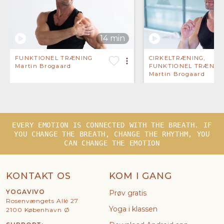
FUNKTIONEL TRÆNING
CIRKELTRÆNING,
Martin Brogaard
FUNKTIONEL TRÆNIN
Martin Brogaard
EVERY EMOTION IS CONNECTED WITH THE BREATH. IF
YOU CHANGE THE BREATH, CHANGE THE RHYTHM, YOU
CAN CHANGE THE EMOTION
KONTAKT OS
KOM I GANG
YOGAVIVO
Prøv gratis
Rosenvængets Allé 27
Yoga i klassen
2100 København Ø