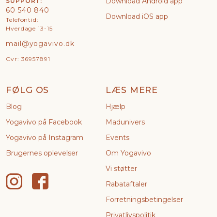
Download Android app
SUPPORT:
60 540 840
Download iOS app
Telefontid:
Hverdage 13-15
mail@yogavivo.dk
Cvr: 36957891
FØLG OS
LÆS MERE
Blog
Hjælp
Yogavivo på Facebook
Madunivers
Yogavivo på Instagram
Events
Brugernes oplevelser
Om Yogavivo
Vi støtter
Rabataftaler
Forretningsbetingelser
Privatlivspolitik