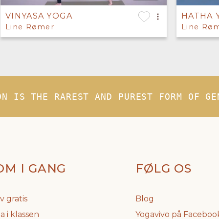
VINYASA YOGA
HATHA 
Line Rømer
Line Rø
ON IS THE RAREST AND PUREST FORM OF GE
OM I GANG
FØLG OS
v gratis
Blog
a i klassen
Yogavivo på Faceboo