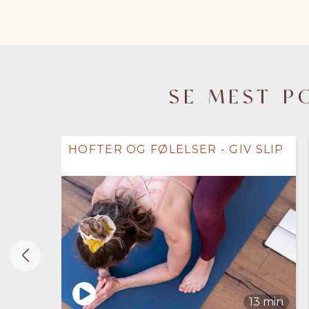
SE MEST P
HOFTER OG FØLELSER - GIV SLIP