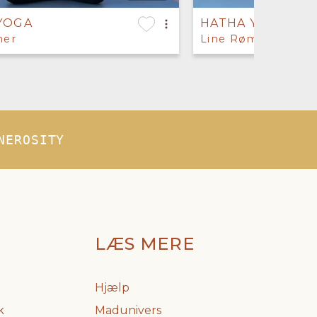
YOGA
HATHA YOGA
mer
Line Rømer
NEROSITY
LÆS MERE
Hjælp
k
Madunivers