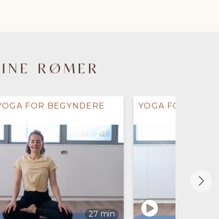
LINE RØMER
YOGA FOR BEGYNDERE
YOGA FOR EN B