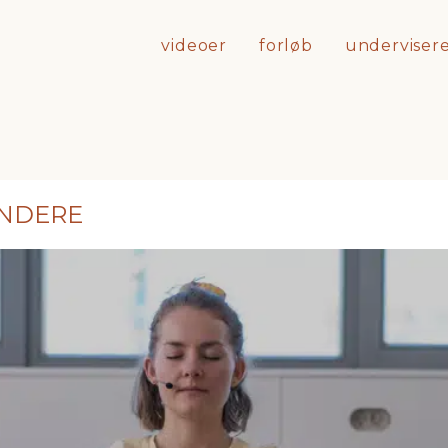
videoer
forløb
underviser
YNDERE