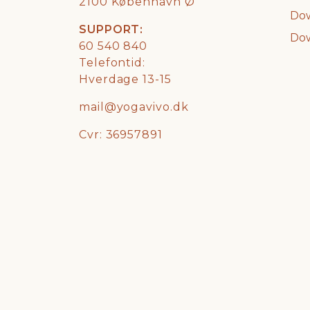
2100 København Ø
Dow
SUPPORT:
Dow
60 540 840
Telefontid:
Hverdage 13-15
mail@yogavivo.dk
Cvr: 36957891