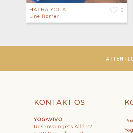
HATHA YOGA
Line Rømer
ATTENTI
KONTAKT OS
K
YOGAVIVO
Prø
Rosenvængets Allé 27
Yog