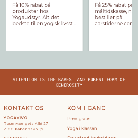
Få 10% rabat på
Få 25% rabat på d
produkter hos
måltidskasse, når
Yogaudstyr. Alt det
bestiller på
bedste til en yogisk livsstil
aarstiderne.com.
og træning.
ATTENTION IS THE RAREST AND PUREST FORM OF
GENEROSITY
KONTAKT OS
KOM I GANG
YOGAVIVO
Prøv gratis
Rosenvængets Allé 27
Yoga i klassen
2100 København Ø