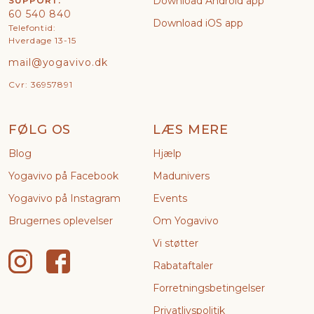
Download Android app
SUPPORT:
60 540 840
Download iOS app
Telefontid:
Hverdage 13-15
mail@yogavivo.dk
Cvr: 36957891
FØLG OS
LÆS MERE
Blog
Hjælp
Yogavivo på Facebook
Madunivers
Yogavivo på Instagram
Events
Brugernes oplevelser
Om Yogavivo
Vi støtter
Rabataftaler
Forretningsbetingelser
Privatlivspolitik