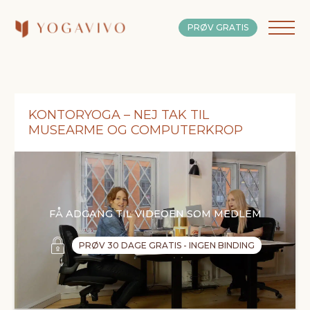
PRØV GRATIS
KONTORYOGA – NEJ TAK TIL
MUSEARME OG COMPUTERKROP
FÅ ADGANG TIL VIDEOEN SOM MEDLEM
PRØV 30 DAGE GRATIS - INGEN BINDING